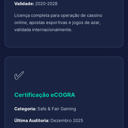
Validade:
2020-2028
Licença completa para operação de cassino
online, apostas esportivas e jogos de azar,
validada internacionalmente.
✅
Certificação eCOGRA
Categoria:
Safe & Fair Gaming
Última Auditoria:
Dezembro 2025