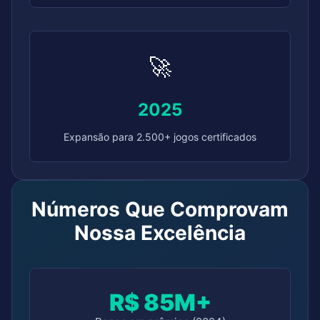
🚀
2025
Expansão para 2.500+ jogos certificados
Números Que Comprovam
Nossa Excelência
R$ 85M+