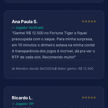
⭐⭐⭐⭐⭐
Ana Paula S.
✓ Jogador Verificado
"Ganhei R$ 12.500 no Fortune Tiger e fiquei
preocupada com o saque. Para minha surpresa,
em 10 minutos o dinheiro estava na minha conta!
A transparência dos jogos é incrível, dá pra ver o
RTP de cada slot. Recomendo muito!"
📅 Membro desde Set/2024
💰 Maior ganho: R$ 12.500
⭐⭐⭐⭐⭐
Ricardo L.
✓ Jogador VIP