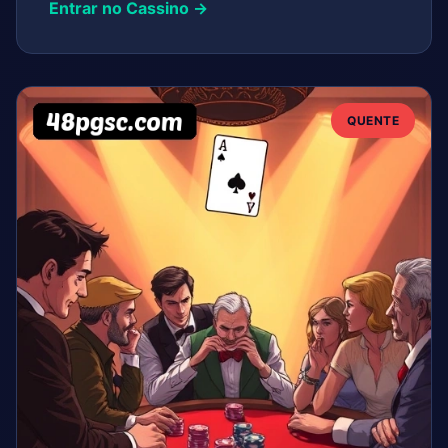
Entrar no Cassino →
QUENTE