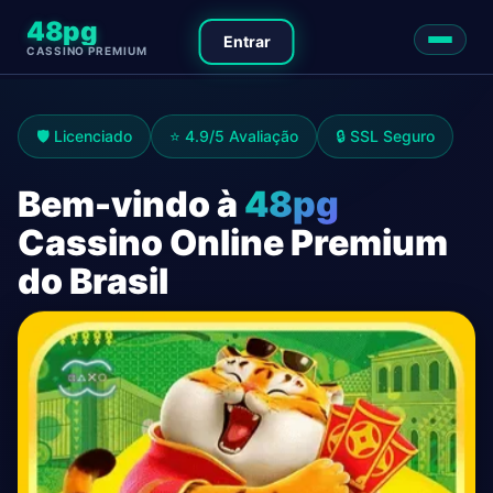
48pg
Entrar
CASSINO PREMIUM
🛡️ Licenciado
⭐ 4.9/5 Avaliação
🔒 SSL Seguro
Bem-vindo à
48pg
Cassino Online Premium
do Brasil