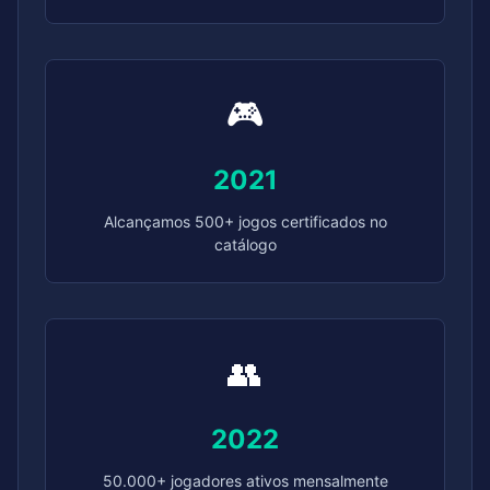
🎮
2021
Alcançamos 500+ jogos certificados no
catálogo
👥
2022
50.000+ jogadores ativos mensalmente