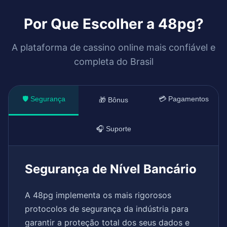
Por Que Escolher a 48pg?
A plataforma de cassino online mais confiável e
completa do Brasil
🛡️ Segurança
💳 Pagamentos
🎁 Bônus
🎧 Suporte
Segurança de Nível Bancário
A 48pg implementa os mais rigorosos
protocolos de segurança da indústria para
garantir a proteção total dos seus dados e